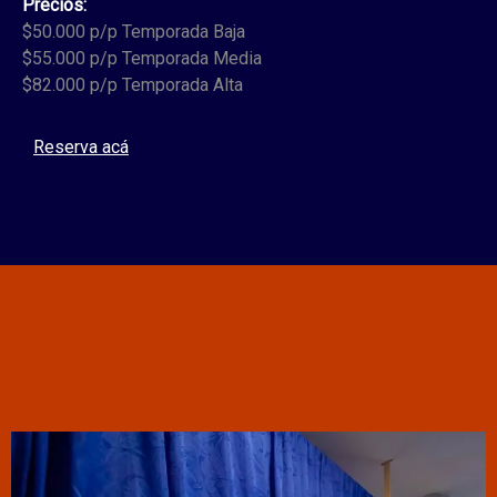
Precios:
$50.000 p/p Temporada Baja
$55.000 p/p Temporada Media
$82.000 p/p Temporada Alta
Reserva acá