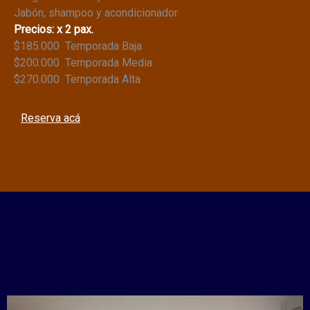
Jabón, shampoo y acondicionador.
Precios: x 2 pax.
$185.000 Temporada Baja
$200.000 Temporada Media
$270.000 Temporada Alta
Reserva acá